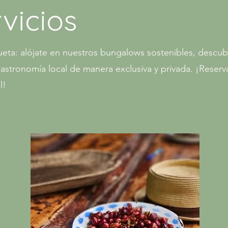
vicios
eta: alójate en nuestros bungalows sostenibles, descubr
a gastronomía local de manera exclusiva y privada. ¡Reser
l!