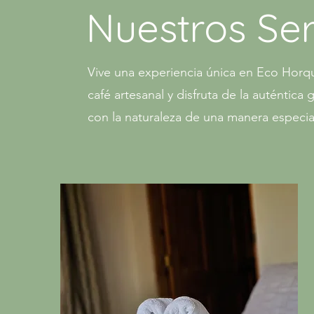
Nuestros Ser
Vive una experiencia única en Eco Horqu
café artesanal y disfruta de la auténtic
con la naturaleza de una manera especia